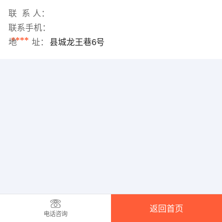
联 系 人：
联系手机：
****
地 址：
县城龙王巷6号
返回首页
电话咨询